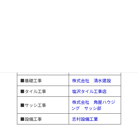
協力業者のご紹介
■内装工事
ウスイ美装
有限会社 中澤畳工業
■畳工事
所
■空調設備工事
株式会社 クウセツ
■建具工事
長尾建具店
■左官工事
吉村左官店
■基礎工事
株式会社 清水建設
■タイル工事
塩沢タイル工事店
株式会社 角屋ハウジ
■サッシ工事
ング サッシ部
■設備工事
志村設備工業