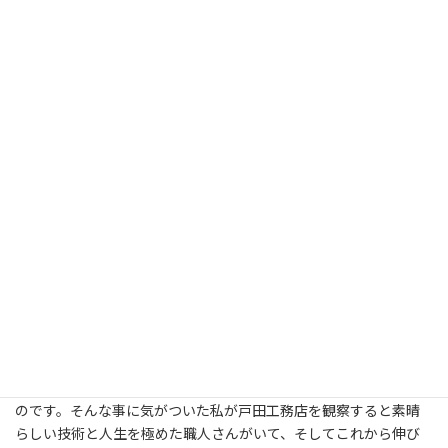
一貫として東塔の解体工事がされました、そして再興されると高
さが約一尺伸びていて野垂木の反りが消えていたそうです、それは
とりもなおさず木が千年の時を経ても木は生きている事に他なら
ないと思います。今、法隆寺の金堂がこれから１０年の計画で解
体工事が行われておりますが日本の風土に長年耐えてきた謎が解か
れようとしてます。木は何十年、何百年、時に千年以上の年月を経
て風、空気、水、土、 文字どうり風土に育てられた人間を超越し
た貴重な自然の贈り物です。 私は拘りますが、本当に木造建築は
浪漫です。 私が戸田さんに自宅の建築を御願いしたきっかけは、
今から１０年程前に知り合いの上棟式に招かれお手伝いをしたの
がきっかけです。その時に見た戸田社長の姿勢が私には印象的でし
た。その後お会いする機会は有りませんでしたが縁があり再会し
て御願いする事になりました。無論友人に建築設計の先生、素晴
らしい工務店もいますが。いざ施主になると大変な事に気ずく事
になりました。殆どのお施主さんは一生に一度有るか無かの働い
て得た、又得るだろう蓄えの全てを注ぎ込んで家を作る事になるこ
とを知りました、文字通り一生に一度の命がけの「一生懸命」な
のです。そんな事に気がついた私が戸田工務店を観察すると素晴
らしい技術と人生を極めた職人さんがいて、そしてこれから伸び