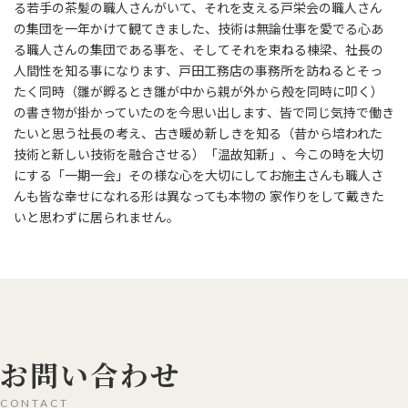
る若手の茶髪の職人さんがいて、それを支える戸栄会の職人さん
の集団を一年かけて観てきました、技術は無論仕事を愛でる心あ
る職人さんの集団である事を、そしてそれを束ねる棟梁、社長の
人間性を知る事になります、戸田工務店の事務所を訪ねるとそっ
たく同時（雛が孵るとき雛が中から親が外から殻を同時に叩く）
の書き物が掛かっていたのを今思い出します、皆で同じ気持で働き
たいと思う社長の考え、古き暖め新しきを知る（昔から培われた
技術と新しい技術を融合させる）「温故知新」、今この時を大切
にする「一期一会」その様な心を大切にしてお施主さんも職人さ
んも皆な幸せになれる形は異なっても本物の 家作りをして戴きた
いと思わずに居られません。
お問い合わせ
CONTACT