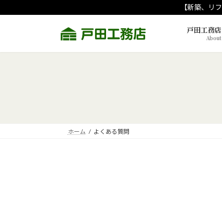
コ
ナ
【新築、リフ
ン
ビ
テ
ゲ
戸田工務店
About
ン
ー
ツ
シ
へ
ョ
ス
ン
キ
に
ッ
移
プ
動
ホーム
よくある質問