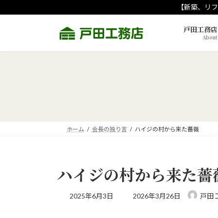
コ
ナ
【新築、リフ
ン
ビ
テ
ゲ
戸田工務店
About
ン
ー
ツ
シ
へ
ョ
ス
ン
キ
に
ッ
移
プ
動
ホーム
会長の独り言
ハイジの村から来た薔薇
ハイジの村から来た薔
最
2025年6月3日
2026年3月26日
戸田 
終
更