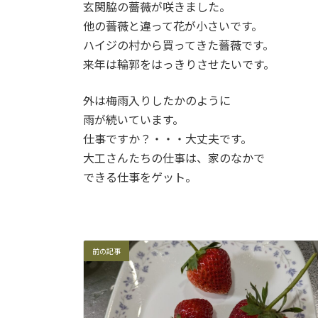
玄関脇の薔薇が咲きました。
新
日
他の薔薇と違って花が小さいです。
時
ハイジの村から買ってきた薔薇です。
:
来年は輪郭をはっきりさせたいです。
外は梅雨入りしたかのように
雨が続いています。
仕事ですか？・・・大丈夫です。
大工さんたちの仕事は、家のなかで
できる仕事をゲット。
前の記事