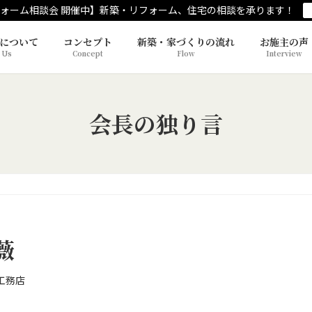
ォーム相談会 開催中】新築・リフォーム、住宅の相談を承ります！
について
コンセプト
新築・家づくりの流れ
お施主の声
 Us
Concept
Flow
Interview
会長の独り言
薇
工務店