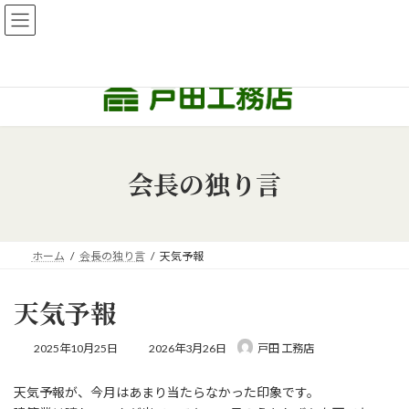
コ
ナ
【新築、リフォーム相談会 開催中】新築・リフォーム、住宅の相
ン
ビ
談を承ります！
テ
ゲ
詳しくはこちら
ン
ー
ツ
シ
へ
ョ
ス
ン
キ
に
ッ
移
会長の独り言
プ
動
ホーム
会長の独り言
天気予報
天気予報
最
2025年10月25日
2026年3月26日
戸田 工務店
終
更
天気予報が、今月はあまり当たらなかった印象です。
新