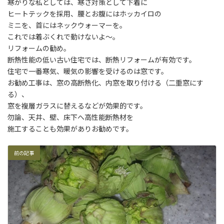
日
寒がりな私としては、寒さ対策として下着に
時
ヒートテックを採用、腰とお腹にはホッカイロの
:
ミニを、首にはネックウォーマーを。
これでは着ぶくれで動けないよ～。
リフォームの勧め。
断熱性能の低い古い住宅では、断熱リフォームが有効です。
住宅で一番寒気、暖気の影響を受けるのは窓です。
お勧め工事は、窓の高断熱化、内窓を取り付ける（二重窓にす
る）、
窓を複層ガラスに替えるなどが効果的です。
勿論、天井、壁、床下へ高性能断熱材を
施工することも効果がありお勧めです。
前の記事