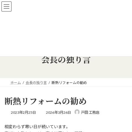
コ
ナ
【新築、リフォーム相談会 開催中】新築・リフォーム、住宅の相
ン
ビ
談を承ります！
テ
ゲ
詳しくはこちら
ン
ー
ツ
シ
へ
ョ
ス
ン
キ
に
ッ
移
会長の独り言
プ
動
ホーム
会長の独り言
断熱リフォームの勧め
断熱リフォームの勧め
最
2023年2月25日
2026年3月26日
戸田 工務店
終
更
相変わらず寒い日が続いています。
新