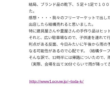
結局、ブランド品の靴下、５足＋1足で１０
た。
感想・・・・我々のフリーマーケットで出し
出店したら結構売れると思いました。
特に建具屋さんや畳屋さんの手作り品はヒッ
それと、広い駐車場なので、子供達を連れて
利点がある反面、今日みたいに午後から雨の
なる可能性があるので心配です。（結構ター
そんな訳で、12時半には帰路についたので、
（実際、会場を出て30分ぐらいで雨が降って
http://www1.ocn.ne.jp/~toda-k/