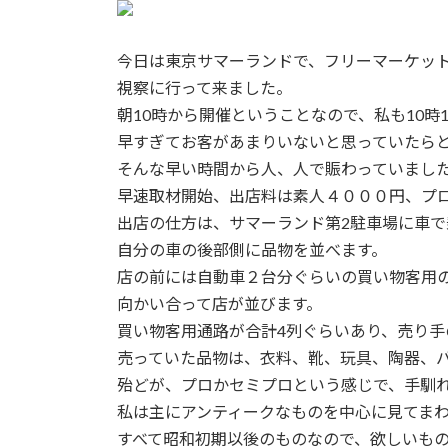
新
日
時
今日は東京サマーランドで、フリーマーケッ
:
視察に行って来ました。
朝10時から開催ということなので、私も10時
早すぎてお客があまりいないと思っていたら
そんな早い時間から人、人で賑わっていまし
早速取材開始、出店料は素人４０００円、プ
出店の仕方は、サマーランド第2駐車場に車で
自分の車の後部側に品物を並べます。
店の前には自動車２台分ぐらいの買い物客用
向かい合って店が並びます。
買い物客用通路が合計4列ぐらいあり、売り
売っていた品物は、衣料、靴、玩具、陶器、
殆どが、プロかセミプロという感じで、手馴
私は主にアンティークなものを中心に見てま
すべて昭和初期以後のものなので、欲しいも