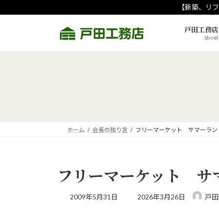
コ
ナ
【新築、リフ
ン
ビ
テ
ゲ
戸田工務店
About
ン
ー
ツ
シ
へ
ョ
ス
ン
キ
に
ッ
移
プ
動
ホーム
会長の独り言
フリーマーケット サマーラン
フリーマーケット サ
最
2009年5月31日
2026年3月26日
戸田
終
更