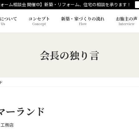
ォーム相談会 開催中】新築・リフォーム、住宅の相談を承ります！
について
コンセプト
新築・家づくりの流れ
お施主の声
 Us
Concept
Flow
Interview
会長の独り言
ド
マーランド
 工務店