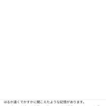
病院との打ち合わせ、患者の血圧測定、心電図測定、保冷剤の出
し入れ等々機敏の働きには
頭が下がります。
病院に着いてからも、お医者さんに報告、レントゲン室、検査室
への搬入と
３０分も付き添っていただき、本当にありがたかったです。
おかげで、父はすっかり回復して、あすの検査次第では、
すぐに退院できるそうです。
なにしろ、高齢なので心配しましたが、今は家族一同 ホッとし
ています。
私は今から７年前、家の前の県道で雪掃きをしていて、滑ってきた
タクシーに
はねられ、頸椎捻挫で５０日入院しました。
その時に患者として救急車に乗った経験があります。
（出来ることなら経験しないほうが良いですよ）
意識がほとんどない状態だったので、自分の乗っている救急車のサ
イレンの音が
はるか遠くでかすかに聞こえたような記憶があります。