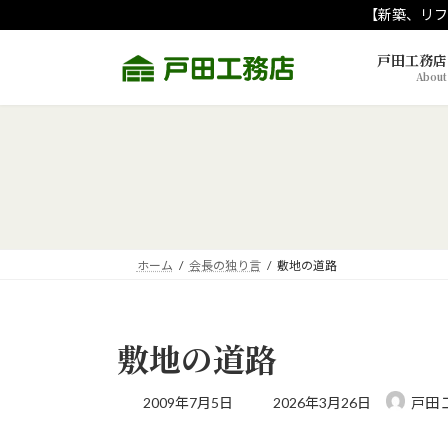
コ
ナ
【新築、リフ
ン
ビ
テ
ゲ
戸田工務店
About
ン
ー
ツ
シ
へ
ョ
ス
ン
キ
に
ッ
移
プ
動
ホーム
会長の独り言
敷地の道路
敷地の道路
最
2009年7月5日
2026年3月26日
戸田 
終
更