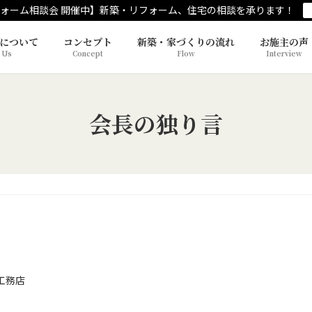
ォーム相談会 開催中】新築・リフォーム、住宅の相談を承ります！
について
コンセプト
新築・家づくりの流れ
お施主の声
 Us
Concept
Flow
Interview
会長の独り言
工務店