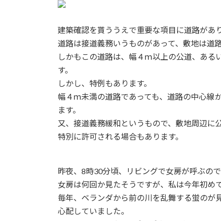
新
日
時
建築確認を貰ううえで重要な項目に道路があ
:
道路は接道義務いうものがあって、敷地は道
しかもこの道路は、幅４ｍ以上の公道、ある
す。
しかし、特例もあります。
幅４ｍ未満の道路であっても、道路の中心線
ます。
又、接道義務緩和というもので、敷地周辺に
特別に許可される場合もあります。
昨夜、8時30分頃、リビングで女房が呼ぶの
女房は何回か見たそうですが、私は今年初め
毎年、ベランダから前の川を乱舞する蛍のが
心配していました。