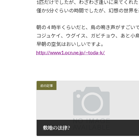
1匹だけでしたが、わざわざ逢いに来てくれ
僅か5分ぐらいの時間でしたが、幻想の世界を
朝の４時半くらいだと、鳥の鳴き声がすごい
コジュケイ、ウグイス、ガビチョウ、あと小
早朝の空気はおいしいですよ。
http://www1.ocn.ne.jp/~toda-k/
前の記事
敷地の法律?
2009年7月3日