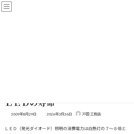
コ
ナ
【新築、リフォーム相談会 開催中】新築・リフォーム、住宅の相
ン
ビ
談を承ります！
テ
ゲ
詳しくはこちら
ン
ー
ツ
シ
へ
ョ
ス
ン
キ
に
ッ
移
会長の独り言
プ
動
ホーム
会長の独り言
ＬＥＤの寿命
ＬＥＤの寿命
最
2009年8月29日
2026年3月26日
戸田 工務店
終
更
ＬＥＤ（発光ダイオード）照明の消費電力は白熱灯の７〜８倍と
新