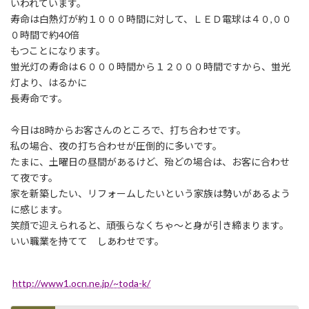
日
いわれています。
時
寿命は白熱灯が約１０００時間に対して、ＬＥＤ電球は４０,００
:
０時間で約40倍
もつことになります。
蛍光灯の寿命は６０００時間から１２０００時間ですから、蛍光
灯より、はるかに
長寿命です。
今日は8時からお客さんのところで、打ち合わせです。
私の場合、夜の打ち合わせが圧倒的に多いです。
たまに、土曜日の昼間があるけど、殆どの場合は、お客に合わせ
て夜です。
家を新築したい、リフォームしたいという家族は勢いがあるよう
に感じます。
笑顔で迎えられると、頑張らなくちゃ〜と身が引き締まります。
いい職業を持てて しあわせです。
http://www1.ocn.ne.jp/~toda-k/