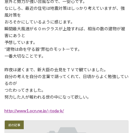
日
意外と勢力が強い台風なので、一安心です。
時
なにしろ、最近の住宅は地震対策はしっかり考えていますが、強
:
風対策を
おろそかにしているように感じます。
瞬間最大風速が６０ｍクラスが上陸すれば、相当の数の建物が被
害にあうと
予想しています。
“建物は命を守る器”弊社のモットーです。
一番大切なことです。
昨夜は遅くまで、新大臣の会見をＴＶで観ていました。
自分の考えを自分の言葉で語ってくれて、日頃からよく勉強してい
るのが
つたわってきました。
努力した人が報われる世の中になって欲しい。
http://www1.ocn.ne.jp/~toda-k/
前の記事