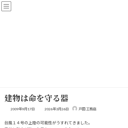
コ
ナ
【新築、リフォーム相談会 開催中】新築・リフォーム、住宅の相
ン
ビ
談を承ります！
テ
ゲ
詳しくはこちら
ン
ー
ツ
シ
へ
ョ
ス
ン
キ
に
ッ
移
会長の独り言
プ
動
ホーム
会長の独り言
建物は命を守る器
建物は命を守る器
最
2009年9月17日
2026年3月26日
戸田 工務店
終
更
台風１４号の上陸の可能性がうすれてきました。
新