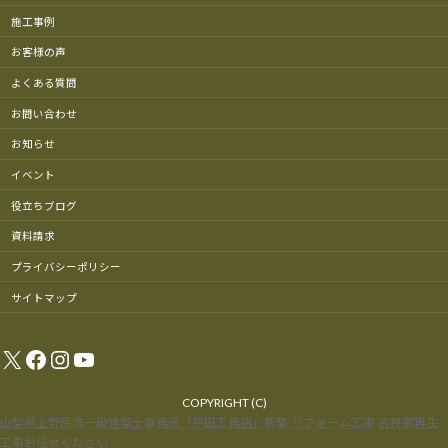
施工事例
お客様の声
よくある質問
お問い合わせ
お知らせ
イベント
役立ちブログ
資料請求
プライバシーポリシー
サイトマップ
X
Facebook
Instagram
YouTube
COPYRIGHT (C)
山梨県上野原市一級建築士事務所「戸田工務店」新築,リフォーム工事,古民家再生
工事お任せください