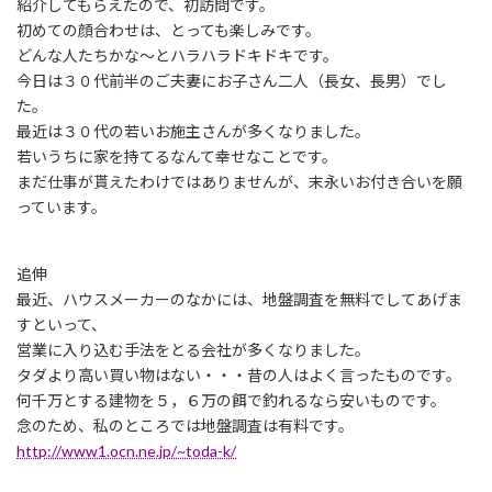
日
紹介してもらえたので、初訪問です。
時
初めての顔合わせは、とっても楽しみです。
:
どんな人たちかな〜とハラハラドキドキです。
今日は３０代前半のご夫妻にお子さん二人（長女、長男）でし
た。
最近は３０代の若いお施主さんが多くなりました。
若いうちに家を持てるなんて幸せなことです。
まだ仕事が貰えたわけではありませんが、末永いお付き合いを願
っています。
追伸
最近、ハウスメーカーのなかには、地盤調査を無料でしてあげま
すといって、
営業に入り込む手法をとる会社が多くなりました。
タダより高い買い物はない・・・昔の人はよく言ったものです。
何千万とする建物を５，６万の餌で釣れるなら安いものです。
念のため、私のところでは地盤調査は有料です。
http://www1.ocn.ne.jp/~toda-k/