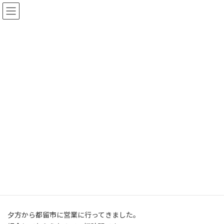
コ
ナ
【新築、リフォーム相談会 開催中】新築・リフォーム、住宅の相
ン
ビ
談を承ります！
テ
ゲ
詳しくはこちら
ン
ー
ツ
シ
へ
ョ
ス
ン
キ
に
ッ
移
会長の独り言
プ
動
ホーム
会長の独り言
地盤調査
地盤調査
最
2009年9月25日
2026年3月26日
戸田 工務店
終
更
夕方から都留市に営業に行ってきました。
新