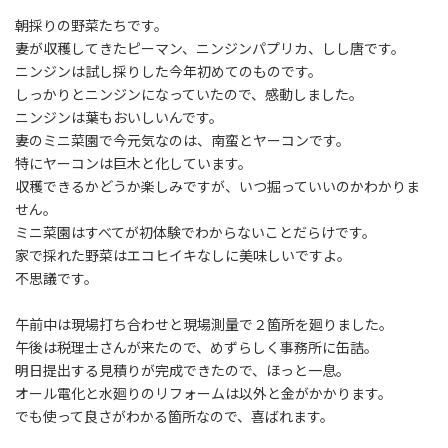
日
時
朝採りの野菜たちです。
:
妻が収穫してきたピーマン、ニンジンパプリカ、しし唐です。
ニンジンは試し採りした今年初めてのものです。
しっかりとニンジンになっていたので、感動しました。
ニンジンは葉もおいしいんです。
妻のミニ菜園で今元気なのは、南蛮とヤーコンです。
特にヤーコンは巨木と化しています。
収穫できるかどうか楽しみですが、いつ掘っていいのかわかりま
せん。
ミニ菜園はすべてが初体験でわからないことだらけです。
家で採れた野菜はエコヒイキなしに美味しいですよ。
不思議です。
午前中は現場打ち合わせと現場測量で２箇所を廻りました。
午後は税理士さんが来たので、めずらしく事務所に缶詰。
明日提出する見積りが完成できたので、ほっと一息。
オール電化と水廻りのリフォームは以外と金がかかります。
でも使って良さがわかる箇所なので、喜ばれます。