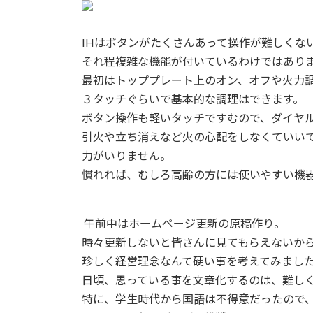
新
日
時
IHはボタンがたくさんあって操作が難しくな
:
それ程複雑な機能が付いているわけではあり
最初はトッププレート上のオン、オフや火力
３タッチぐらいで基本的な調理はできます。
ボタン操作も軽いタッチですむので、ダイヤ
引火や立ち消えなど火の心配をしなくていい
力がいりません。
慣れれば、むしろ高齢の方には使いやすい機
午前中はホームページ更新の原稿作り。
時々更新しないと皆さんに見てもらえないか
珍しく経営理念なんて硬い事を考えてみまし
日頃、思っている事を文章化するのは、難し
特に、学生時代から国語は不得意だったので