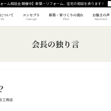
ォーム相談会 開催中】新築・リフォーム、住宅の相談を承ります！
について
コンセプト
新築・家づくりの流れ
お施主の声
 Us
Concept
Flow
Interview
会長の独り言
？
田 工務店