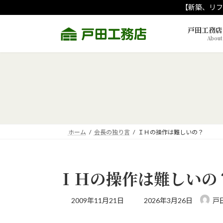
コ
ナ
【新築、リフ
ン
ビ
テ
ゲ
戸田工務店
About
ン
ー
ツ
シ
へ
ョ
ス
ン
キ
に
ッ
移
プ
動
ホーム
会長の独り言
ＩＨの操作は難しいの？
ＩＨの操作は難しいの
最
2009年11月21日
2026年3月26日
戸
終
更