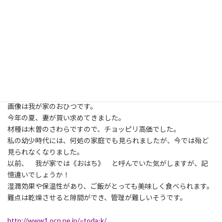
下げ幅は
年０．３％になる予定です。
すなわち、本年度だけの優遇処置です。
この制度は、平成21年１２がつに策定された｢明日の安心と成長の
ための
緊急経済対策｣に基づき第二次補正予算案を前提にしたものです。
勿論、スーパーウォール工法はフラット３５Ｓに対象です。
この制度を利用してスーパーウォールで建てたいですね。
画像は我が家のおひつです。
今年の夏、妻が買い求めてきました。
材種は木曽のさわらですので、チョッピリ高価でした。
私の幼少時代には、何処の家庭でも見られましたが、今では殆ど
見られなくなりました。
以前、 我が家では《おはち》 と呼んでいた気がしますが、記
憶違いでしょうか！
湿潤効果や保温性があり、ご飯がとっても美味しく食べられます。
難点は乾燥させると隙間ができ、管理が難しいそうです。
http://www1.ocn.ne.jp/~toda-k/