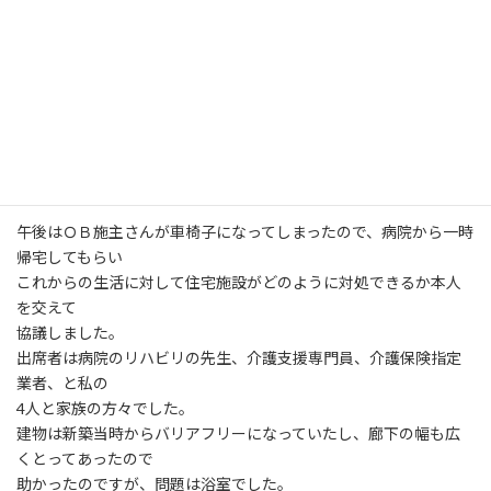
日
浴室、洗面所改築及びオール電化の工事です。
時
まずは敷地内に仮設の浴室造りからです。
:
弊社に貸し出し用ユニットバスがあるので、1日で組立完了です。
給排水工事、ボイラー取付工事、電気工事を同時進行で行いまし
たので、
今日の夕方から使用してもらいました。
この現場もエコポイント対象工事があるので、お施主さんに還元
できそうです。
午後はＯＢ施主さんが車椅子になってしまったので、病院から一時
帰宅してもらい
これからの生活に対して住宅施設がどのように対処できるか本人
を交えて
協議しました。
出席者は病院のリハビリの先生、介護支援専門員、介護保険指定
業者、と私の
4人と家族の方々でした。
建物は新築当時からバリアフリーになっていたし、廊下の幅も広
くとってあったので
助かったのですが、問題は浴室でした。