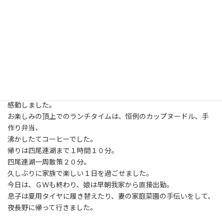
日
家族全員が揃うのは正月以来です。
時
急遽、５日に山に登ることが決定、しかも１０時過ぎに相談がま
:
とまりました。
５日は朝５時起床、６時に家を出発。
登る山は、四尾連湖から蛾ヶ岳。
蛾ヶ岳の頂上までしゃべりながらゆっくり行ったので、１時間４
０分かかりました。
頂上に着いたとたん、もやが晴れ、富士山、南アルプスが現れた
のには、
感動しました。
お楽しみの頂上でのランチタイムは、恒例のカップヌードル、手
作り弁当、
沸かしたてコーヒーでした。
帰りは四尾連湖まで１時間１０分。
四尾連湖一周散策２０分。
久しぶりに家族で楽しい１日を過ごせました。
今日は、ＧＷも終わり、娘は早朝我家から直接出勤。
息子は夏用タイヤに履き替えたり、妻の家庭菜園の手伝いをして、
夜長野に帰って行きました。