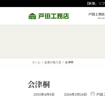
コ
ナ
【新築、リフ
ン
ビ
テ
ゲ
戸田工務店
About
ン
ー
ツ
シ
へ
ョ
ス
ン
キ
に
ッ
移
プ
動
ホーム
会長の独り言
会津桐
会津桐
最
2010年6月4日
2026年3月26日
戸田 
終
更