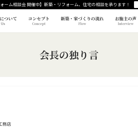
ォーム相談会 開催中】新築・リフォーム、住宅の相談を承ります！
について
コンセプト
新築・家づくりの流れ
お施主の声
 Us
Concept
Flow
Interview
会長の独り言
工務店