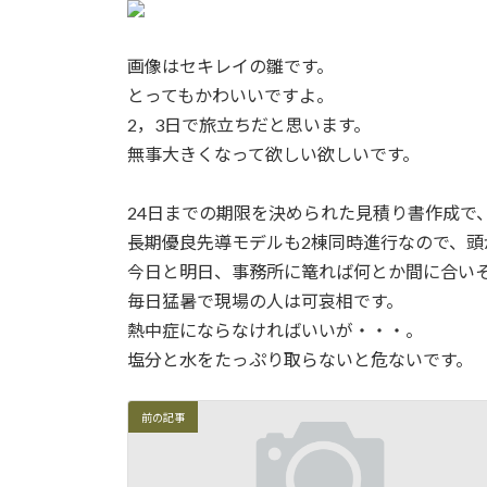
新
日
時
画像はセキレイの雛です。
:
とってもかわいいですよ。
2，3日で旅立ちだと思います。
無事大きくなって欲しい欲しいです。
24日までの期限を決められた見積り書作成で
長期優良先導モデルも2棟同時進行なので、頭
今日と明日、事務所に篭れば何とか間に合い
毎日猛暑で現場の人は可哀相です。
熱中症にならなければいいが・・・。
塩分と水をたっぷり取らないと危ないです。
前の記事