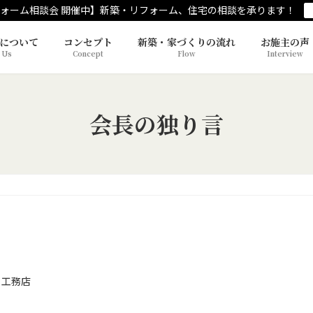
ォーム相談会 開催中】新築・リフォーム、住宅の相談を承ります！
について
コンセプト
新築・家づくりの流れ
お施主の声
 Us
Concept
Flow
Interview
会長の独り言
 工務店