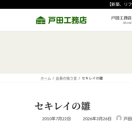
コ
ナ
【新築、リフ
ン
ビ
テ
ゲ
戸田工務店
About
ン
ー
ツ
シ
へ
ョ
ス
ン
キ
に
ッ
移
プ
動
ホーム
会長の独り言
セキレイの雛
セキレイの雛
最
2010年7月22日
2026年3月26日
戸田
終
更