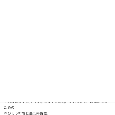
日
戸栄会は急遽中止に。
時
世の中、盆休みムード＆台風接近。
:
いろいろ考えたけど、明日の戸栄会は中止にした方が良いという
結論に。
戸栄会の人は、真面目なので会議があると、無理をしてでも出席
します。
いろいろと予定のある人が多いと思うので、たまには夏休みとい
うことで、来月に順延することになりました。
画像は日曜日の夕焼けです。
撮影場所は、中央道談合坂下り線ＳＡからです。
見える山は新田山。
奥に山梨県百名山の扇山があります。
今日は朝から甲府市と石和の現場に。
石和は敷地高低差と上下水道の取り出し口の位置確認。
これで給排水の経路が確定できます。
甲府市は敷地延長（道路に接する通路）があるので、位置確認の
ための
赤びょう打ちと高低差確認。