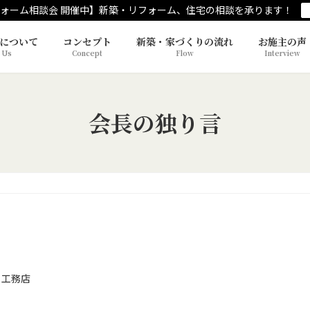
ォーム相談会 開催中】新築・リフォーム、住宅の相談を承ります！
について
コンセプト
新築・家づくりの流れ
お施主の声
 Us
Concept
Flow
Interview
会長の独り言
 工務店