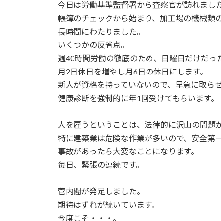
今日は労働基準監督署から査察官が訪れまし
新
日
帳簿のチェックから始まり、加工場の機械類
時
長時間にわたりました。
:
いくつかの反省点。
週40時間労働の徹底のため、日曜日だけだっ
月2日休日を増やし月6日の休日にします。
新人が資格を持っていないので、早急に取ら
健康診断を強制的に年1回受けてもらいます。
人を雇うということは、法律的に沢山の問題
特に建築業は危険な作業が多いので、安全第
事故があったら大変なことになります。
毎日、緊張の連続です。
菅内閣が発足しました。
期待はずれが続いています。
今度こそ・・・。