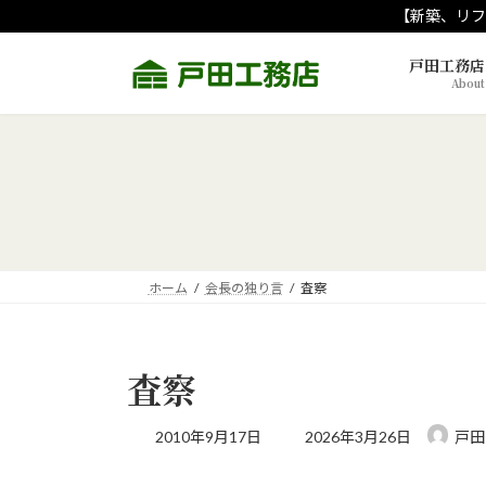
コ
ナ
【新築、リフ
ン
ビ
テ
ゲ
戸田工務店
About
ン
ー
ツ
シ
へ
ョ
ス
ン
キ
に
ッ
移
プ
動
ホーム
会長の独り言
査察
査察
最
2010年9月17日
2026年3月26日
戸田
終
更