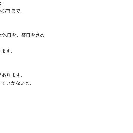
た。
の検査まで、
た休日を、祭日を含め
せます。
があります。
一でいかないと、