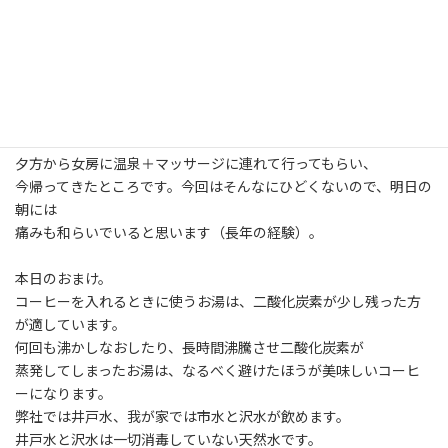
日
時
今日は腰痛になってしまい、事務所に缶詰。
:
いつもいきなりこれだから参ります。
仕事の打ち合わせがあっても、ゴルフの予定があっても、何があっ
ても
キャンセルになります。
仕事も友達も少なくなるよね〜。
夕方から女房に温泉＋マッサージに連れて行ってもらい、
今帰ってきたところです。今回はそんなにひどくないので、明日の
朝には
痛みも和らいでいると思います（長年の経験）。
本日のおまけ。
コーヒーを入れるときに使うお湯は、二酸化炭素が少し残った方
が適しています。
何回も沸かしなおしたり、長時間沸騰させ二酸化炭素が
蒸発してしまったお湯は、なるべく避けたほうが美味しいコーヒ
ーになります。
弊社では井戸水、我が家では市水と沢水が飲めます。
井戸水と沢水は一切消毒していない天然水です。