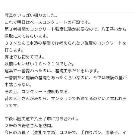
日
した。
時
手直しが少しあった程度で無事合格。
:
写真をいっぱい撮りました。
これで明日はベースコンクリートの打設です。
第３者機関のコンクリート強度試験が必要なので、八王子市から
採取に来てもらいます。
３０Ｎなんて木造の基礎では考えられない強度のコンクリートを
打ちます。
弊社でも初めてです。
以前はせいぜい１８〜２１Ｎでした。
建築で一番変わったのは、基礎工事だと思います。
一昔前だと無筋の基礎もあったくらいなのに、今では鉄筋の量が
半端じゃない。
その上、コンクリート強度もある。
昔の大工さんがみたら、マンションでも建てるのかいと言われそ
うです。
午後は圏央道で八王子市に打ち合わせ。
２軒のお得意さんを訪問。
今日の収穫？（失礼ですね）は２軒で、手作りパン、唐辛子、イ