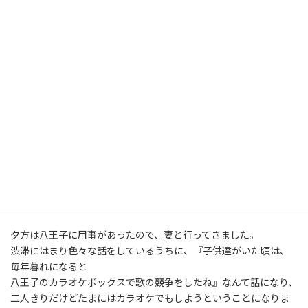
日
時
昨日は日曜日なのに２時頃まで仕事になってしまった。
:
某コミニティーセンターの新築工事が、最終的に分離発注という
ことになり、
無事契約ができました。 長い道のりでした。
来月から基礎コンクリートと鉄骨工事が始まり、
弊社の出番は、来年からという事になりました。
地区の方々が楽しみにしているので、頑張らないと・・・。
画像は３時頃から掘ったヤーコンです。
昨年の根を保存しておいて今年植えつけた３株分です。
収穫の時期もわからず、掘ってみたけどよかったのかな〜。
意外と多く収穫できたのには驚きです。
夕方は八王子に用事があったので、妻と行ってきました。
渋滞にはまり色々な話をしているうちに、『子供達がいた頃は、
毎年暮れになると
八王子のカラオケボックスで歌の競争をしたね』なんて話になり、
二人きりだけどたまにはカラオケでもしようということになりま