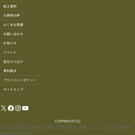
施工事例
お客様の声
よくある質問
お問い合わせ
お知らせ
イベント
役立ちブログ
資料請求
プライバシーポリシー
サイトマップ
X
Facebook
Instagram
YouTube
COPYRIGHT (C)
山梨県上野原市一級建築士事務所「戸田工務店」新築,リフォーム工事,古民家再生
工事お任せください