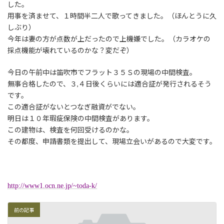
した。
用事を済ませて、１時間半二人で歌ってきました。（ほんとうに久
しぶり）
今年は妻の方が点数が上だったので上機嫌でした。（カラオケの
採点機能が壊れているのかな？変だぞ）
今日の午前中は笛吹市でフラット３５Ｓの現場の中間検査。
無事合格したので、３,４日後くらいには適合証が発行されるそう
です。
この適合証がないとつなぎ融資がでない。
明日は１０年瑕疵保険の中間検査があります。
この建物は、検査を何回受けるのかな。
その都度、申請書類を提出して、現場立会いがあるので大変です。
http://www1.ocn.ne.jp/~toda-k/
前の記事