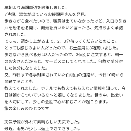
日
時
早朝より湯畑周辺を散策しました。
:
7時頃、湯気が出ているお饅頭屋さんを発見。
歩きながら食べたいので、暖簾は出ていなかったけど、入口の引き
戸を恐る恐る開け、饅頭を買いたいと言ったら、気持ちよく承諾
されました。
でっも、蒸かし上がるまで、2，3分待ってくださいとのこと。
とっても感じのよい人だったので、お土産用に3箱買いました。
歩きながら食べる分は3人だったので、3個別に注文すると、朝一
のお客さんだからと、サービスにしてくれました。何故か随分得
した気分になりました。
又、昨日まで冬季封鎖されていた白根山の道路が、今日10時から
開通することも
教えてくれました。ホテルでも教えてもらえない情報を知って、今
日は朝からついているな〜と嬉しくなりました。世の中、出会い
を大切にして、少しの会話で心が和むことが起こります。
旅の楽しみのひとつです。
天気予報が外れて素晴らしい天気でした。
最近、雨男が少しは返上できてきました。