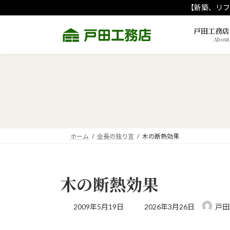
コ
ナ
【新築、リフ
ン
ビ
テ
ゲ
戸田工務店
About
ン
ー
ツ
シ
へ
ョ
ス
ン
キ
に
ッ
移
プ
動
ホーム
会長の独り言
木の断熱効果
木の断熱効果
最
2009年5月19日
2026年3月26日
戸田
終
更