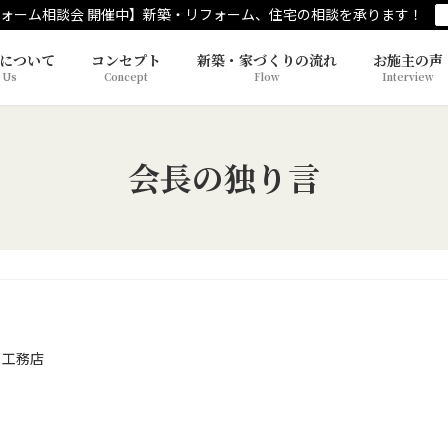
ォーム相談会 開催中】新築・リフォーム、住宅の相談を承ります！
について
コンセプト
新築・家づくりの流れ
お施主の声
 Us
Concept
Flow
Interview
会長の独り言
 工務店