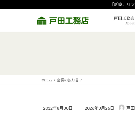
コ
ナ
【新築、リフ
ン
ビ
テ
ゲ
戸田工務店
About
ン
ー
ツ
シ
へ
ョ
ス
ン
キ
に
ッ
移
プ
動
ホーム
会長の独り言
最
2012年8月30日
2026年3月26日
戸田
終
更
新
日