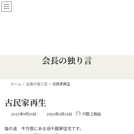
コ
ナ
【新築、リフォーム相談会 開催中】新築・リフォーム、住宅の相
ン
ビ
談を承ります！
テ
ゲ
詳しくはこちら
ン
ー
ツ
シ
へ
ョ
ス
ン
キ
に
ッ
移
会長の独り言
プ
動
ホーム
会長の独り言
古民家再生
古民家再生
最
2012年9月20日
2026年3月26日
戸田 工務店
終
更
塩の道 牛方宿にある旧千國家住宅です。
新