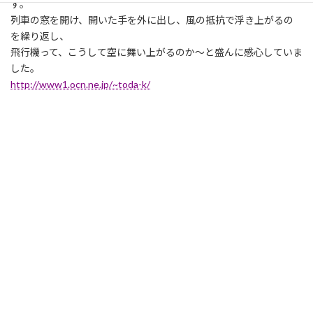
す。
列車の窓を開け、開いた手を外に出し、風の抵抗で浮き上がるの
を繰り返し、
飛行機って、こうして空に舞い上がるのか〜と盛んに感心していま
した。
http://www1.ocn.ne.jp/~toda-k/