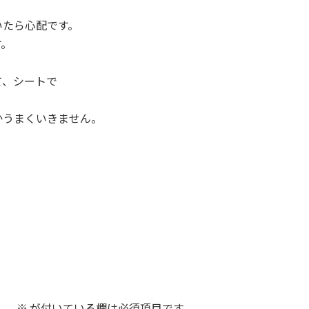
いたら心配です。
す。
て、シートで
かうまくいきません。
ん。
※
が付いている欄は必須項目です