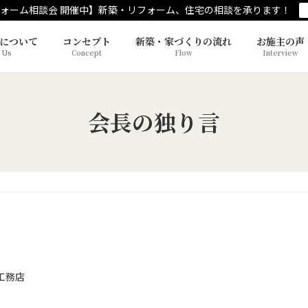
ォーム相談会 開催中】新築・リフォーム、住宅の相談を承ります！
について
コンセプト
新築・家づくりの流れ
お施主の声
 Us
Concept
Flow
Interview
会長の独り言
工務店