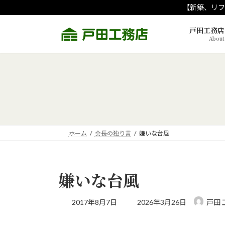
コ
ナ
【新築、リフ
ン
ビ
テ
ゲ
戸田工務店
About
ン
ー
ツ
シ
へ
ョ
ス
ン
キ
に
ッ
移
プ
動
ホーム
会長の独り言
嫌いな台風
嫌いな台風
最
2017年8月7日
2026年3月26日
戸田 
終
更