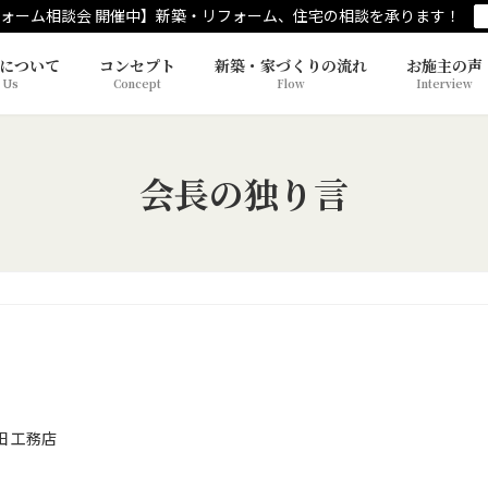
ォーム相談会 開催中】新築・リフォーム、住宅の相談を承ります！
について
コンセプト
新築・家づくりの流れ
お施主の声
 Us
Concept
Flow
Interview
会長の独り言
田 工務店