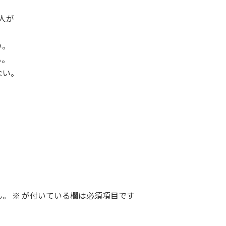
人が
い。
る。
ない。
ん。
※
が付いている欄は必須項目です