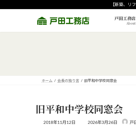
コ
ナ
【新築、リフ
ン
ビ
テ
ゲ
戸田工務店
About
ン
ー
ツ
シ
へ
ョ
ス
ン
キ
に
ッ
移
プ
動
ホーム
会長の独り言
旧平和中学校同窓会
旧平和中学校同窓会
最
2018年11月12日
2026年3月26日
戸
終
更