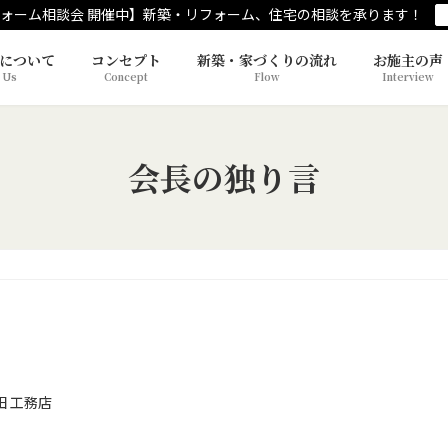
ォーム相談会 開催中】新築・リフォーム、住宅の相談を承ります！
について
コンセプト
新築・家づくりの流れ
お施主の声
 Us
Concept
Flow
Interview
会長の独り言
田 工務店