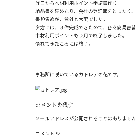
昨日から木材利用ポイント申請書作り。
新
日
納品書を集めたり、会社の登記簿をとったり
時
書類集めが、意外と大変でした。
:
夕方には、３件完成できたので、各々簡易書
木材利用ポイントも９月で終了しました。
慣れてきたころには終了。
事務所に咲いているカトレアの花です。
コメントを残す
メールアドレスが公開されることはありませ
コメント
※