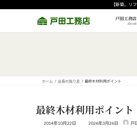
コ
ナ
【新築、リフ
ン
ビ
テ
ゲ
戸田工務店
About
ン
ー
ツ
シ
へ
ョ
ス
ン
キ
に
ッ
移
プ
動
ホーム
会長の独り言
最終木材利用ポイント
最終木材利用ポイント
最
2014年10月22日
2026年3月26日
戸
終
更