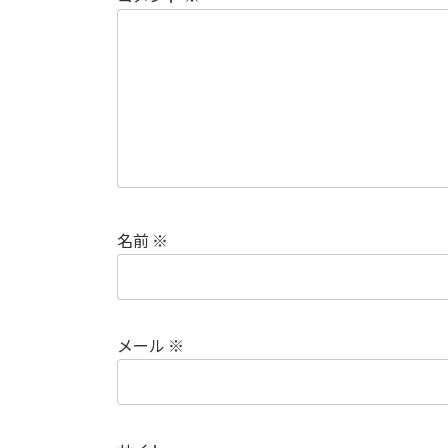
名前
※
メール
※