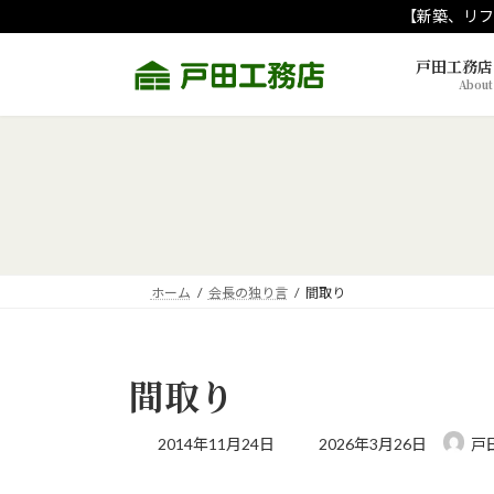
コ
ナ
【新築、リフ
ン
ビ
テ
ゲ
戸田工務店
About
ン
ー
ツ
シ
へ
ョ
ス
ン
キ
に
ッ
移
プ
動
ホーム
会長の独り言
間取り
間取り
最
2014年11月24日
2026年3月26日
戸
終
更