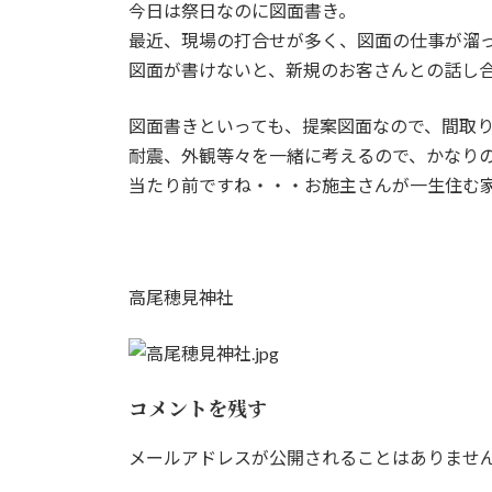
今日は祭日なのに図面書き。
新
日
最近、現場の打合せが多く、図面の仕事が溜
時
図面が書けないと、新規のお客さんとの話し
:
図面書きといっても、提案図面なので、間取
耐震、外観等々を一緒に考えるので、かなり
当たり前ですね・・・お施主さんが一生住む
高尾穂見神社
コメントを残す
メールアドレスが公開されることはありませ