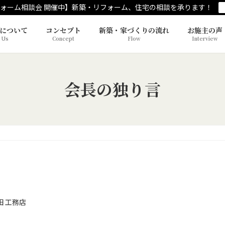
ォーム相談会 開催中】新築・リフォーム、住宅の相談を承ります！
について
コンセプト
新築・家づくりの流れ
お施主の声
 Us
Concept
Flow
Interview
会長の独り言
田 工務店