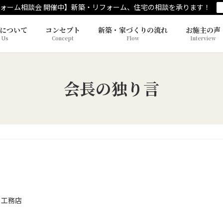
ォーム相談会 開催中】新築・リフォーム、住宅の相談を承ります！
について
コンセプト
新築・家づくりの流れ
お施主の声
 Us
Concept
Flow
Interview
会長の独り言
 工務店