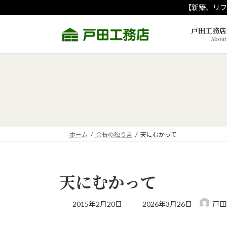
コ
ナ
【新築、リフ
ン
ビ
テ
ゲ
戸田工務店
About
ン
ー
ツ
シ
へ
ョ
ス
ン
キ
に
ッ
移
プ
動
ホーム
会長の独り言
天にむかって
天にむかって
最
2015年2月20日
2026年3月26日
戸田
終
更