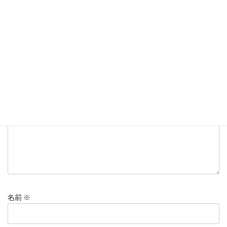
コメントを残す
メールアドレスが公開されることはありません。
※
が付いている
欄は必須項目です
コメント
※
名前
※