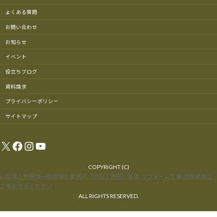
よくある質問
お問い合わせ
お知らせ
イベント
役立ちブログ
資料請求
プライバシーポリシー
サイトマップ
X
Facebook
Instagram
YouTube
COPYRIGHT (C)
山梨県上野原市一級建築士事務所「戸田工務店」新築,リフォーム工事,古民家再生
工事お任せください
ALL RIGHTS RESERVED.