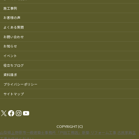
施工事例
お客様の声
よくある質問
お問い合わせ
お知らせ
イベント
役立ちブログ
資料請求
プライバシーポリシー
サイトマップ
X
Facebook
Instagram
YouTube
COPYRIGHT (C)
山梨県上野原市一級建築士事務所「戸田工務店」新築,リフォーム工事,古民家再生
工事お任せください