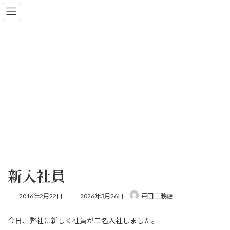
コ
ナ
【新築、リフォーム相談会 開催中】新築・リフォーム、住宅の相
ン
ビ
談を承ります！
テ
ゲ
詳しくはこちら
ン
ー
ツ
シ
へ
ョ
ス
ン
キ
に
ッ
移
会長の独り言
プ
動
ホーム
会長の独り言
新入社員
新入社員
最
2016年2月22日
2026年3月26日
戸田 工務店
終
更
今日、弊社に新しく社員が二名入社しました。
新