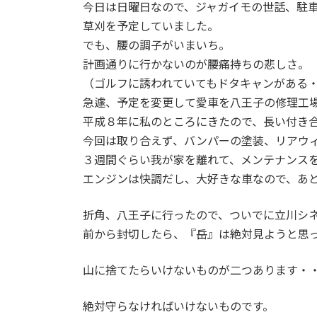
今日は日曜日なので、ジャガイモの世話、駐
新
日
草刈を予定していました。
時
でも、腰の調子がいまいち。
:
計画通りに行かないのが腰痛持ちの悲しさ。
（ゴルフに誘われていてもドタキャンがある
急遽、予定を変更して愛車を八王子の修理工
平成８年に私のところにきたので、長い付き
今回は取り合えず、バンパーの塗装、リアウ
３週間ぐらい我が家を離れて、メンテナンス
エンジンは快調だし、大好きな車なので、あ
折角、八王子に行ったので、ついでに立川シ
前から封切したら、『岳』は絶対見ようと思
山に捨てたらいけないものが二つあります・
絶対守らなければいけないものです。