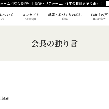
ォーム相談会 開催中】新築・リフォーム、住宅の相談を承ります！
について
コンセプト
新築・家づくりの流れ
お施主の声
 Us
Concept
Flow
Interview
会長の独り言
工務店