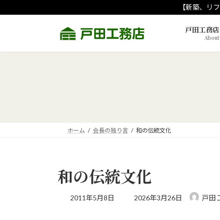
コ
ナ
【新築、リフ
ン
ビ
テ
ゲ
戸田工務店
About
ン
ー
ツ
シ
へ
ョ
ス
ン
キ
に
ッ
移
プ
動
ホーム
会長の独り言
和の伝統文化
和の伝統文化
最
2011年5月8日
2026年3月26日
戸田 
終
更