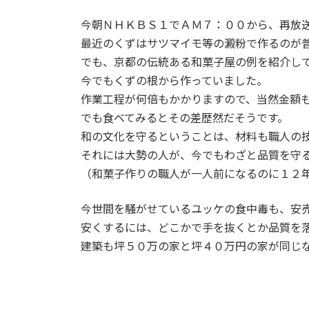
今朝ＮＨＫＢＳ１でＡＭ７：００から、再放
最近のくずはサツマイモ等の澱粉で作るのが
でも、京都の伝統ある和菓子屋の例を紹介し
今でもくずの根から作っていました。
作業工程が何倍もかかりますので、当然金額
でも食べてみるとその差歴然だそうです。
和の文化を守るということは、材料も職人の
それには大勢の人が、今でもわざと品質を守
（和菓子作りの職人が一人前になるのに１２
今世間を騒がせているユッケの食中毒も、安
安くするには、どこかで手を抜くとか品質を
建築も坪５０万の家と坪４０万円の家が同じ