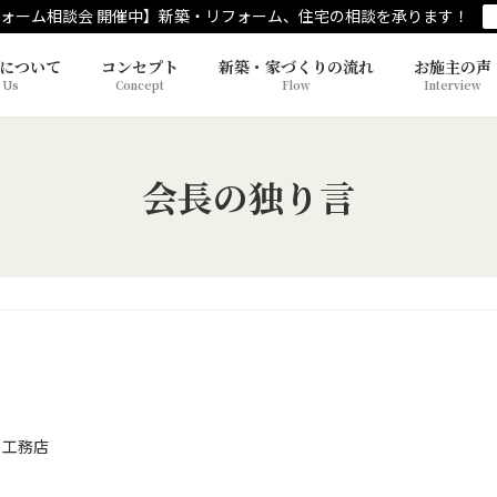
ォーム相談会 開催中】新築・リフォーム、住宅の相談を承ります！
について
コンセプト
新築・家づくりの流れ
お施主の声
 Us
Concept
Flow
Interview
会長の独り言
 工務店