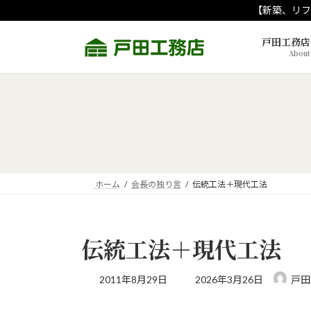
コ
ナ
【新築、リフ
ン
ビ
テ
ゲ
戸田工務店
About
ン
ー
ツ
シ
へ
ョ
ス
ン
キ
に
ッ
移
プ
動
ホーム
会長の独り言
伝統工法＋現代工法
伝統工法＋現代工法
最
2011年8月29日
2026年3月26日
戸田
終
更