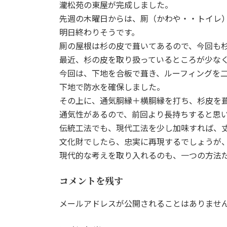
瀧松苑の東屋が完成しました。
新
日
先週の木曜日からは、厠（かわや・・トイレ
時
明日終わりそうです。
:
厠の屋根は杉の皮で葺いてあるので、今回も
最近、杉の皮を取り扱っているところが少な
今回は、下地を合板で葺き、ルーフィングを
下地で防水を確保しました。
その上に、通気胴縁＋横胴縁を打ち、杉皮を
通気性があるので、前回より長持ちすると思
伝統工法でも、現代工法を少し加味すれば、
文化財でしたら、忠実に再現するでしょうが
現代的な考えを取り入れるのも、一つの方法
コメントを残す
メールアドレスが公開されることはありませ