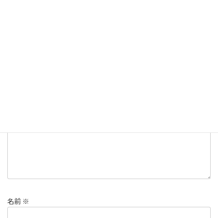
ことだと思います。
コメントを残す
メールアドレスが公開されることはありません。
※
が付いている
欄は必須項目です
コメント
※
名前
※