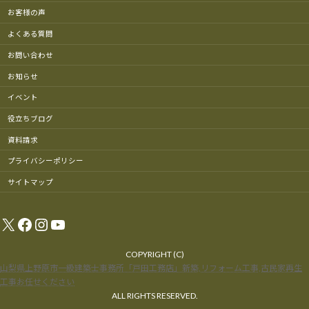
お客様の声
よくある質問
お問い合わせ
お知らせ
イベント
役立ちブログ
資料請求
プライバシーポリシー
サイトマップ
X
Facebook
Instagram
YouTube
COPYRIGHT (C)
山梨県上野原市一級建築士事務所「戸田工務店」新築,リフォーム工事,古民家再生
工事お任せください
ALL RIGHTS RESERVED.