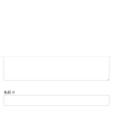
コメントを残す
メールアドレスが公開されることはありません。
※
が付いている
欄は必須項目です
コメント
※
名前
※